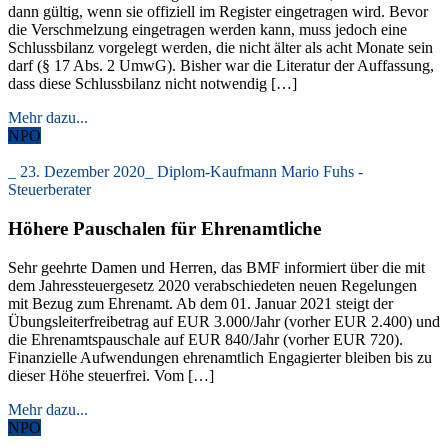
dann gültig, wenn sie offiziell im Register eingetragen wird. Bevor
die Verschmelzung eingetragen werden kann, muss jedoch eine
Schlussbilanz vorgelegt werden, die nicht älter als acht Monate sein
darf (§ 17 Abs. 2 UmwG). Bisher war die Literatur der Auffassung,
dass diese Schlussbilanz nicht notwendig […]
Mehr dazu...
NPO
_
23. Dezember 2020
_
Diplom-Kaufmann Mario Fuhs -
Steuerberater
Höhere Pauschalen für Ehrenamtliche
Sehr geehrte Damen und Herren, das BMF informiert über die mit
dem Jahressteuergesetz 2020 verabschiedeten neuen Regelungen
mit Bezug zum Ehrenamt. Ab dem 01. Januar 2021 steigt der
Übungsleiterfreibetrag auf EUR 3.000/Jahr (vorher EUR 2.400) und
die Ehrenamtspauschale auf EUR 840/Jahr (vorher EUR 720).
Finanzielle Aufwendungen ehrenamtlich Engagierter bleiben bis zu
dieser Höhe steuerfrei. Vom […]
Mehr dazu...
NPO